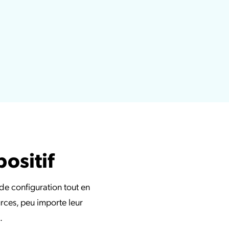
Gestion Linux
Android EMM
ositif
 de configuration tout en
urces, peu importe leur
.