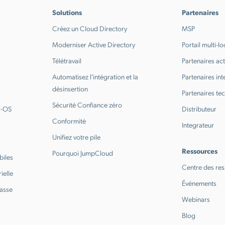
Solutions
Partenaires
Créez un Cloud Directory
MSP
Moderniser Active Directory
Portail multi-lo
Télétravail
Partenaires ac
Automatisez l'intégration et la
Partenaires in
désinsertion
Partenaires te
Sécurité Confiance zéro
r-OS
Distributeur
Conformité
Integrateur
Unifiez votre pile
Ressources
Pourquoi JumpCloud
biles
Centre des re
ielle
Événements
passe
Webinars
Blog