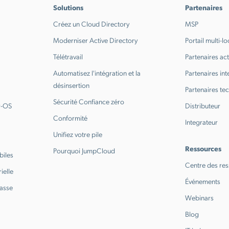
Solutions
Partenaires
Créez un Cloud Directory
MSP
Moderniser Active Directory
Portail multi-lo
Télétravail
Partenaires ac
Automatisez l'intégration et la
Partenaires in
désinsertion
Partenaires te
Sécurité Confiance zéro
r-OS
Distributeur
Conformité
Integrateur
Unifiez votre pile
Ressources
Pourquoi JumpCloud
biles
Centre des re
ielle
Événements
passe
Webinars
Blog