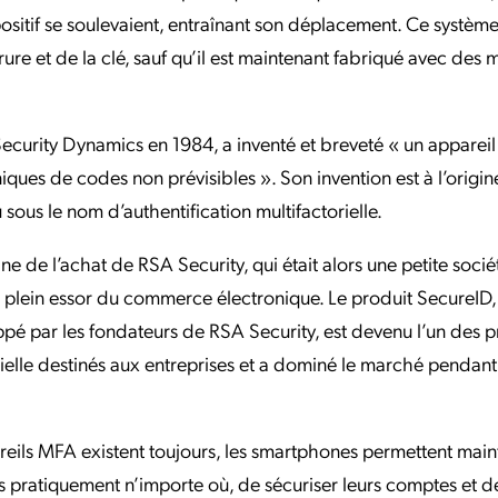
positif se soulevaient, entraînant son déplacement. Ce système 
errure et de la clé, sauf qu’il est maintenant fabriqué avec des
ecurity Dynamics en 1984, a inventé et breveté « un appareil
ques de codes non prévisibles ». Son invention est à l’origin
ous le nom d’authentification multifactorielle.
igine de l’achat de RSA Security, qui était alors une petite soci
en plein essor du commerce électronique. Le produit SecureID,
pé par les fondateurs de RSA Security, est devenu l’un des p
rielle destinés aux entreprises et a dominé le marché pendant
pareils MFA existent toujours, les smartphones permettent mai
uis pratiquement n’importe où, de sécuriser leurs comptes et de