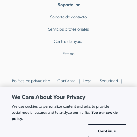
Soporte
Soporte de contacto
Servicios profesionales
Centro de ayuda
Estado
Política de privacidad
Confianza
Legal
Seguridad
GDPR
Patents
Marcas Registradas y Pautas
We Care About Your Privacy
Sus opciones de privacidad
We use cookies to personalize content and ads, to provide
© JumpCloud Inc. Todos los derechos reservados. 2026
See our cookie
social media features and to analyze our traffic.
Varias marcas registradas en poder de sus respectivos dueños.
policy.
Continue
Cookie Settings